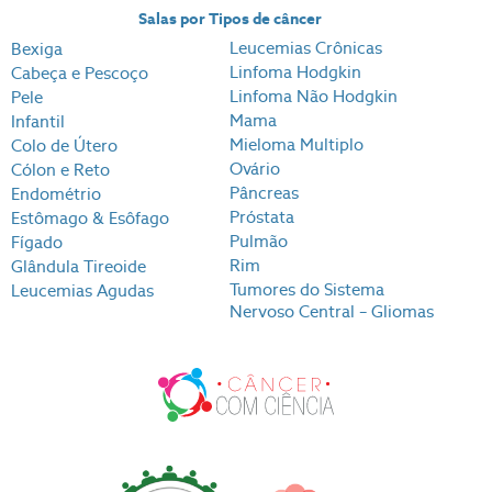
Salas por Tipos de câncer
Leucemias Crônicas
Bexiga
Linfoma Hodgkin
Cabeça e Pescoço
Linfoma Não Hodgkin
Pele
Mama
Infantil
Mieloma Multiplo
Colo de Útero
Ovário
Cólon e Reto
Pâncreas
Endométrio
Próstata
Estômago & Esôfago
Pulmão
Fígado
Rim
Glândula Tireoide
Tumores do Sistema
Leucemias Agudas
Nervoso Central – Gliomas