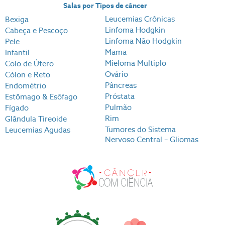
Salas por Tipos de câncer
Leucemias Crônicas
Bexiga
Linfoma Hodgkin
Cabeça e Pescoço
Linfoma Não Hodgkin
Pele
Mama
Infantil
Mieloma Multiplo
Colo de Útero
Ovário
Cólon e Reto
Pâncreas
Endométrio
Próstata
Estômago & Esôfago
Pulmão
Fígado
Rim
Glândula Tireoide
Tumores do Sistema
Leucemias Agudas
Nervoso Central – Gliomas