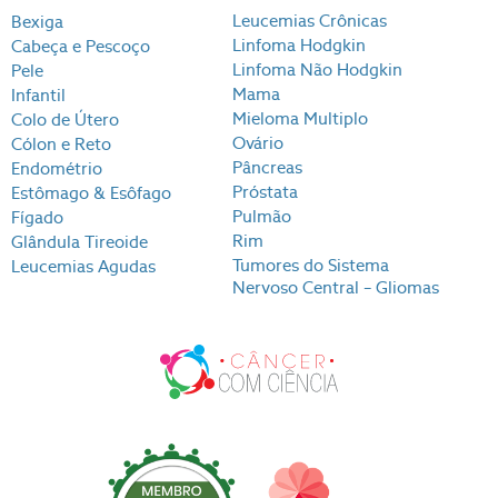
Leucemias Crônicas
Bexiga
Linfoma Hodgkin
Cabeça e Pescoço
Linfoma Não Hodgkin
Pele
Mama
Infantil
Mieloma Multiplo
Colo de Útero
Ovário
Cólon e Reto
Pâncreas
Endométrio
Próstata
Estômago & Esôfago
Pulmão
Fígado
Rim
Glândula Tireoide
Tumores do Sistema
Leucemias Agudas
Nervoso Central – Gliomas