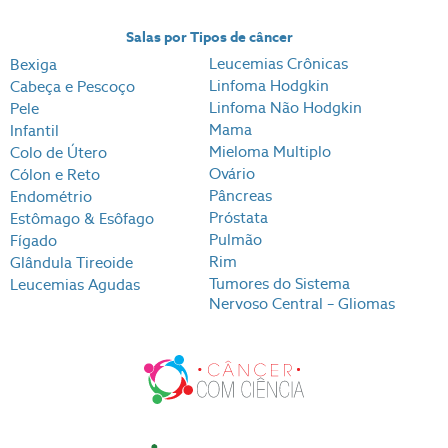
Salas por Tipos de câncer
Leucemias Crônicas
Bexiga
Linfoma Hodgkin
Cabeça e Pescoço
Linfoma Não Hodgkin
Pele
Mama
Infantil
Mieloma Multiplo
Colo de Útero
Ovário
Cólon e Reto
Pâncreas
Endométrio
Próstata
Estômago & Esôfago
Pulmão
Fígado
Rim
Glândula Tireoide
Tumores do Sistema
Leucemias Agudas
Nervoso Central – Gliomas