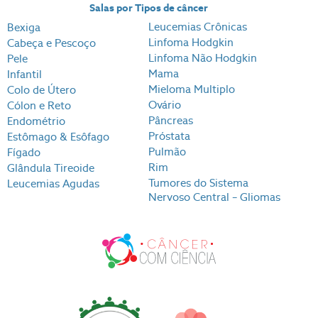
Salas por Tipos de câncer
Leucemias Crônicas
Bexiga
Linfoma Hodgkin
Cabeça e Pescoço
Linfoma Não Hodgkin
Pele
Mama
Infantil
Mieloma Multiplo
Colo de Útero
Ovário
Cólon e Reto
Pâncreas
Endométrio
Próstata
Estômago & Esôfago
Pulmão
Fígado
Rim
Glândula Tireoide
Tumores do Sistema
Leucemias Agudas
Nervoso Central – Gliomas