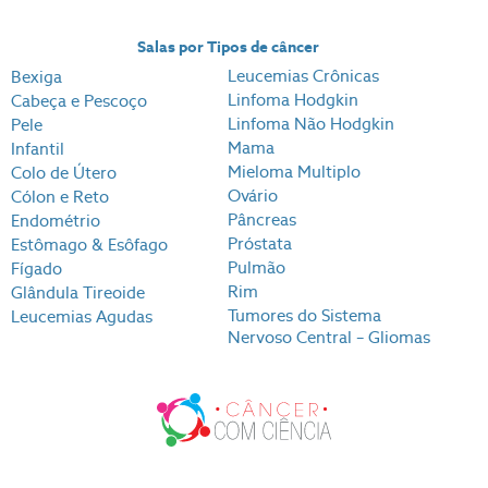
Salas por Tipos de câncer
Leucemias Crônicas
Bexiga
Linfoma Hodgkin
Cabeça e Pescoço
Linfoma Não Hodgkin
Pele
Mama
Infantil
Mieloma Multiplo
Colo de Útero
Ovário
Cólon e Reto
Pâncreas
Endométrio
Próstata
Estômago & Esôfago
Pulmão
Fígado
Rim
Glândula Tireoide
Tumores do Sistema
Leucemias Agudas
Nervoso Central – Gliomas