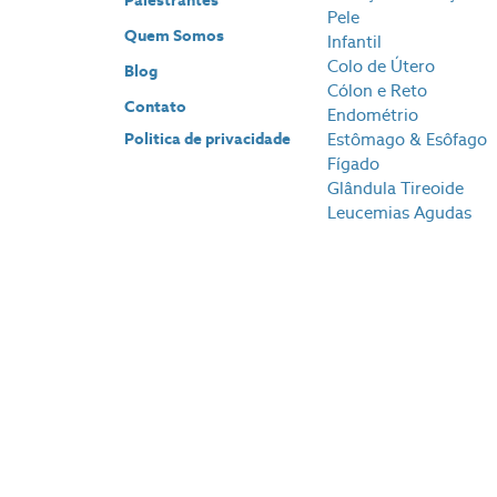
Palestrantes
Pele
Quem Somos
Infantil
Colo de Útero
Blog
Cólon e Reto
Contato
Endométrio
Politica de privacidade
Estômago & Esôfago
Fígado
Glândula Tireoide
Leucemias Agudas