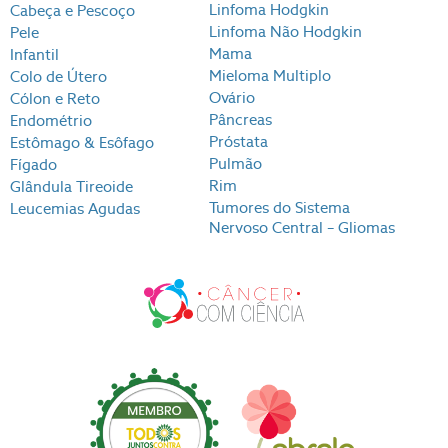
Linfoma Hodgkin
Cabeça e Pescoço
Linfoma Não Hodgkin
Pele
Mama
Infantil
Mieloma Multiplo
Colo de Útero
Ovário
Cólon e Reto
Pâncreas
Endométrio
Próstata
Estômago & Esôfago
Pulmão
Fígado
Rim
Glândula Tireoide
Tumores do Sistema
Leucemias Agudas
Nervoso Central – Gliomas