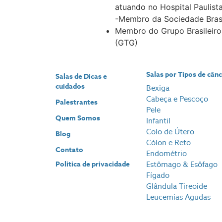
atuando no Hospital Paulist
-Membro da Sociedade Brasi
Membro do Grupo Brasileiro
(GTG)
Salas por Tipos de cân
Salas de Dicas e
cuidados
Bexiga
Cabeça e Pescoço
Palestrantes
Pele
Quem Somos
Infantil
Colo de Útero
Blog
Cólon e Reto
Contato
Endométrio
Politica de privacidade
Estômago & Esôfago
Fígado
Glândula Tireoide
Leucemias Agudas