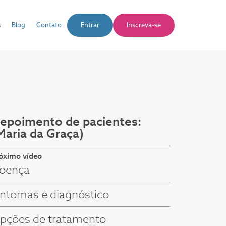
s
Blog
Contato
Entrar
Inscreva-se
epoimento de pacientes:
Maria da Graça)
óximo vídeo
oença
intomas e diagnóstico
pções de tratamento