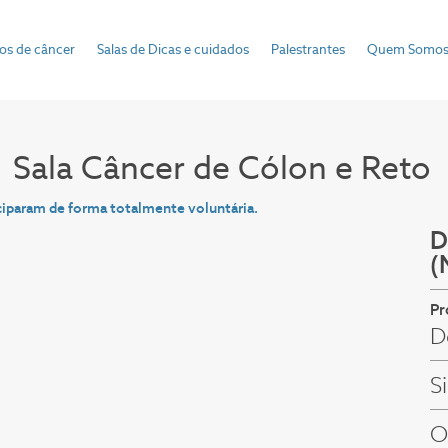
pos de câncer
Salas de Dicas e cuidados
Palestrantes
Quem Somo
Sala Câncer de
Cólon e Reto
ciparam de forma totalmente voluntária.
D
(
Pr
D
S
O