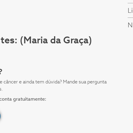
L
N
es: (Maria da Graça)
?
 de câncer e ainda tem dúvida? Mande sua pergunta
s.
a conta gratuitamente: