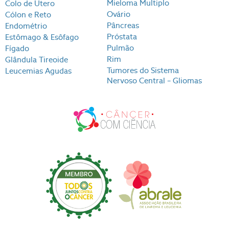
Mieloma Multiplo
Colo de Útero
Ovário
Cólon e Reto
Pâncreas
Endométrio
Próstata
Estômago & Esôfago
Pulmão
Fígado
Rim
Glândula Tireoide
Tumores do Sistema
Leucemias Agudas
Nervoso Central – Gliomas