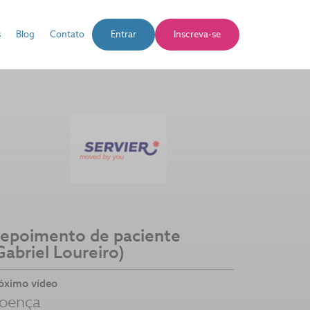
s
Blog
Contato
Entrar
Inscreva-se
epoimento de paciente
Gabriel Loureiro)
óximo vídeo
oença