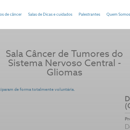
pos de câncer
Salas de Dicas e cuidados
Palestrantes
Quem Somo
Sala Câncer de
Tumores do
Sistema Nervoso Central -
Gliomas
ciparam de forma totalmente voluntária.
D
(
Pr
D