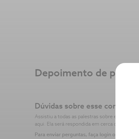
Depoimento de pacient
Dúvidas sobre esse conteúdo
Assistiu a todas as palestras sobre esse tipo
aqui. Ela será respondida em cerca de 24 hora
Para enviar perguntas, faça login ou crie su