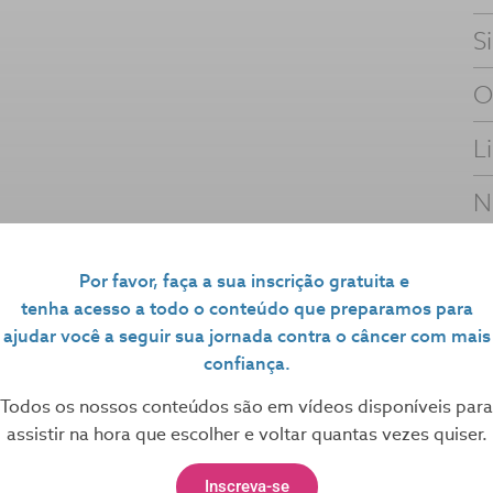
S
O
L
N
e (Gabriel Loureiro)
Por favor, faça a sua inscrição gratuita e
tenha acesso a todo o conteúdo que preparamos para
ajudar você a seguir sua jornada contra o câncer com mais
confiança.
?
Todos os nossos conteúdos são em vídeos disponíveis para
 de câncer e ainda tem dúvida? Mande sua pergunta
assistir na hora que escolher e voltar quantas vezes quiser.
s.
a conta gratuitamente:
Inscreva-se