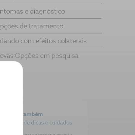
intomas e diagnóstico
pções de tratamento
idando com efeitos colaterais
ovas Opções em pesquisa
Veja também
Salas de dicas e cuidados
Clique para acessar e assistir