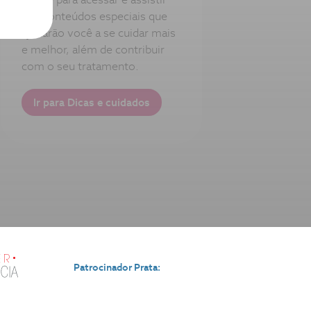
aos conteúdos especiais que
ajudarão você a se cuidar mais
e melhor, além de contribuir
com o seu tratamento.
Ir para Dicas e cuidados
Patrocinador Prata: