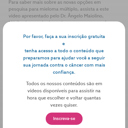
Para saber mais sobre as novas opções em
pesquisa para mieloma múltiplo, assista a este
vídeo apresentado pelo Dr. Ângelo Maiolino,
Médico hematologista e hemoterapeuta, professor
de Hematologia do Departamento de Clínica
Médica da Universidade Federal do Rio de Janeiro
Por favor, faça a sua inscrição gratuita
(UFRJ).
e
tenha acesso a todo o conteúdo que
preparamos para ajudar você a seguir
Dúvidas sobre esse conteúdo?
sua jornada contra o câncer com mais
confiança.
Assistiu a todas as palestras sobre esse tipo de câncer e ainda
tem dúvida? Mande sua pergunta aqui. Ela será respondida
Todos os nossos conteúdos são em
em cerca de 24 horas.
vídeos disponíveis para assistir na
Para enviar perguntas, faça login ou crie sua conta
hora que escolher e voltar quantas
gratuitamente:
vezes quiser.
Inscreva-se
Entrar
Registre-se gratuitamente