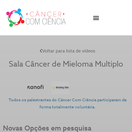
Voltar para lista de vídeos
Sala Câncer de
Mieloma Multiplo
Todos os palestrantes do Câncer Com Ciência participaram de
forma totalmente voluntária.
Novas Opções em pesquisa