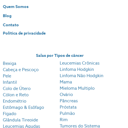
Quem Somos
Blog
Contato
Politica de privacidade
Salas por Tipos de câncer
Leucemias Crônicas
Bexiga
Linfoma Hodgkin
Cabeça e Pescoço
Linfoma Não Hodgkin
Pele
Mama
Infantil
Mieloma Multiplo
Colo de Útero
Ovário
Cólon e Reto
Pâncreas
Endométrio
Próstata
Estômago & Esôfago
Pulmão
Fígado
Rim
Glândula Tireoide
Tumores do Sistema
Leucemias Agudas