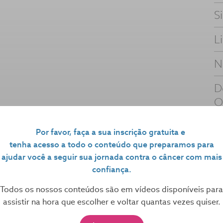
S
L
N
D
O
o
Ângelo Maiolino
Por favor, faça a sua inscrição gratuita e
tenha acesso a todo o conteúdo que preparamos para
ajudar você a seguir sua jornada contra o câncer com mais
confiança.
?
Todos os nossos conteúdos são em vídeos disponíveis para
 de câncer e ainda tem dúvida? Mande sua pergunta
assistir na hora que escolher e voltar quantas vezes quiser.
s.