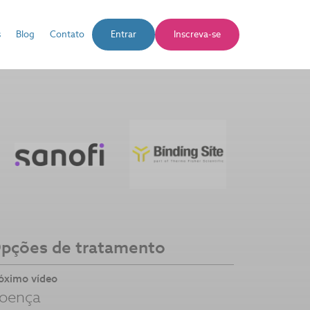
s
Blog
Contato
Entrar
Inscreva-se
pções de tratamento
óximo vídeo
oença