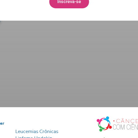
a conta gratuitamente:
Inscreva-se
cer
Leucemias Crônicas