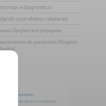
intomas e diagnóstico
idando com efeitos colaterais
ovas Opções em pesquisa
epoimento de pacientes (Rogério
liveira)
Veja também
Salas de dicas e cuidados