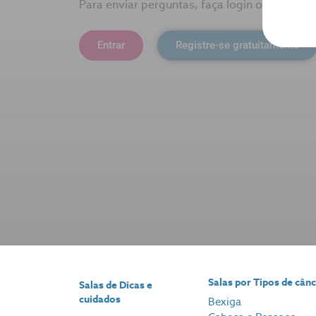
Para enviar perguntas, faça login ou crie su
Entrar
Registre-se gratuitamente
Salas por Tipos de cân
Salas de Dicas e
cuidados
Bexiga