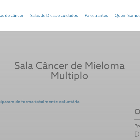
pos de câncer
Salas de Dicas e cuidados
Palestrantes
Quem Somo
Sala Câncer de
Mieloma
Multiplo
ciparam de forma totalmente voluntária.
O
Pr
D