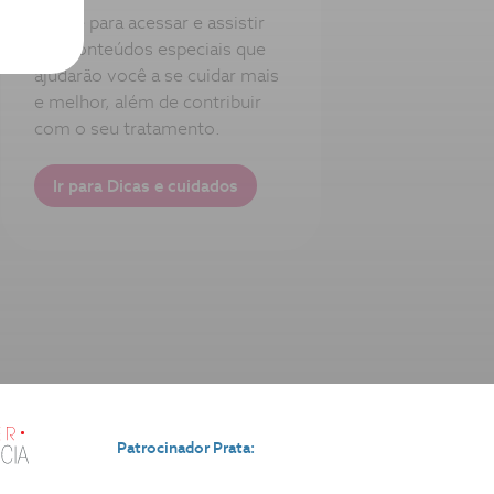
Clique para acessar e assistir
aos conteúdos especiais que
ajudarão você a se cuidar mais
e melhor, além de contribuir
com o seu tratamento.
Ir para Dicas e cuidados
Patrocinador Prata: